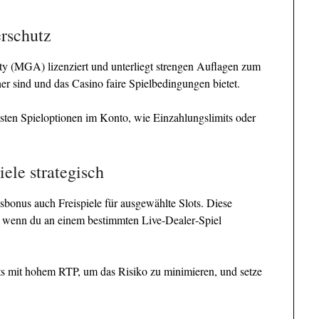
erschutz
ty (MGA) lizenziert und unterliegt strengen Auflagen zum
her sind und das Casino faire Spielbedingungen bietet.
sten Spieloptionen im Konto, wie Einzahlungslimits oder
ele strategisch
onus auch Freispiele für ausgewählte Slots. Diese
, wenn du an einem bestimmten Live‑Dealer‑Spiel
lots mit hohem RTP, um das Risiko zu minimieren, und setze