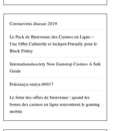
Coronavirus disease 2019
Le Pack de Bienvenue des Casinos en Ligne –
Une Offre Culturelle et Jackpot‑Friendly pour le
Black Friday
Internationalsociety Non Gamstop Casinos A Safe
Guide
Poleznaya-statya-06917
Le futur des offres de bienvenue : quand les
bonus des casinos en ligne rencontrent le gaming
mobile