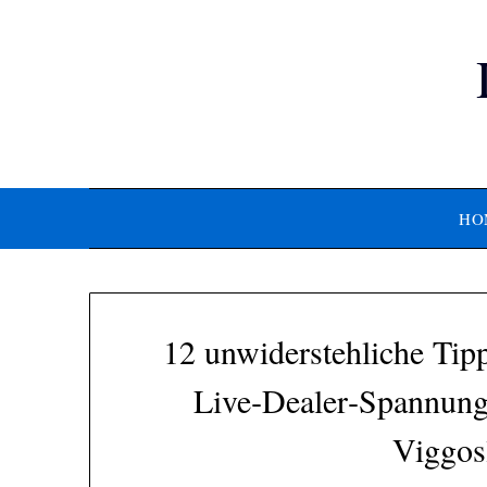
Skip
to
content
HO
12 unwiderstehliche Tip
Live‑Dealer‑Spannung
Viggos