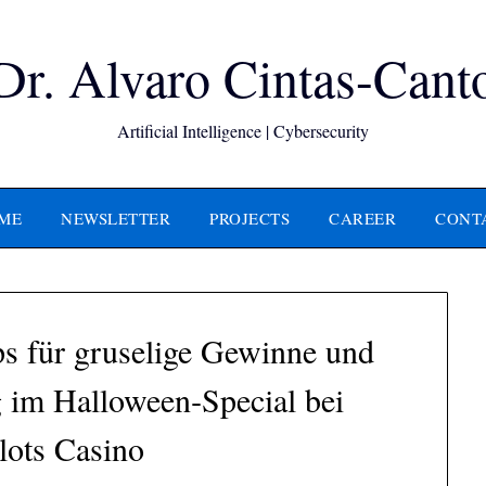
Dr. Alvaro Cintas-Cant
Artificial Intelligence | Cybersecurity
ME
NEWSLETTER
PROJECTS
CAREER
CONT
ps für gruselige Gewinne und
 im Halloween‑Special bei
lots Casino