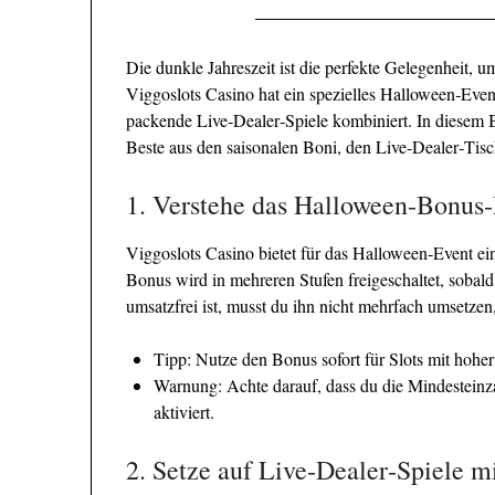
Die dunkle Jahreszeit ist die perfekte Gelegenheit, 
Viggoslots Casino hat ein spezielles Halloween‑Event
packende Live‑Dealer‑Spiele kombiniert. In diesem B
Beste aus den saisonalen Boni, den Live‑Dealer‑Tisc
1. Verstehe das Halloween‑Bonus
Viggoslots Casino bietet für das Halloween‑Event e
Bonus wird in mehreren Stufen freigeschaltet, sobal
umsatzfrei ist, musst du ihn nicht mehrfach umsetzen
Tipp: Nutze den Bonus sofort für Slots mit hohe
Warnung: Achte darauf, dass du die Mindesteinza
aktiviert.
2. Setze auf Live‑Dealer‑Spiele 