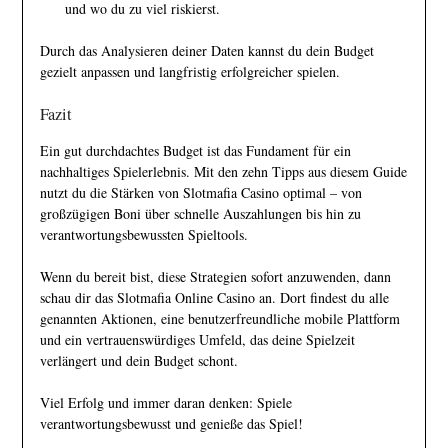
und wo du zu viel riskierst.
Durch das Analysieren deiner Daten kannst du dein Budget
gezielt anpassen und langfristig erfolgreicher spielen.
Fazit
Ein gut durchdachtes Budget ist das Fundament für ein
nachhaltiges Spielerlebnis. Mit den zehn Tipps aus diesem Guide
nutzt du die Stärken von Slotmafia Casino optimal – von
großzügigen Boni über schnelle Auszahlungen bis hin zu
verantwortungsbewussten Spieltools.
Wenn du bereit bist, diese Strategien sofort anzuwenden, dann
schau dir das
Slotmafia Online Casino
an. Dort findest du alle
genannten Aktionen, eine benutzerfreundliche mobile Plattform
und ein vertrauenswürdiges Umfeld, das deine Spielzeit
verlängert und dein Budget schont.
Viel Erfolg und immer daran denken: Spiele
verantwortungsbewusst und genieße das Spiel!