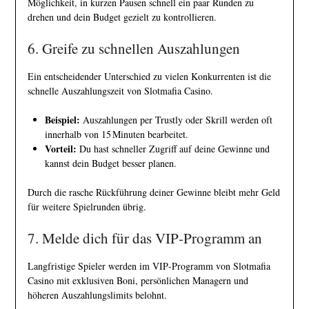
Möglichkeit, in kurzen Pausen schnell ein paar Runden zu
drehen und dein Budget gezielt zu kontrollieren.
6. Greife zu schnellen Auszahlungen
Ein entscheidender Unterschied zu vielen Konkurrenten ist die
schnelle Auszahlungszeit von Slotmafia Casino.
Beispiel:
Auszahlungen per Trustly oder Skrill werden oft
innerhalb von 15 Minuten bearbeitet.
Vorteil:
Du hast schneller Zugriff auf deine Gewinne und
kannst dein Budget besser planen.
Durch die rasche Rückführung deiner Gewinne bleibt mehr Geld
für weitere Spielrunden übrig.
7. Melde dich für das VIP‑Programm an
Langfristige Spieler werden im VIP‑Programm von Slotmafia
Casino mit exklusiven Boni, persönlichen Managern und
höheren Auszahlungslimits belohnt.