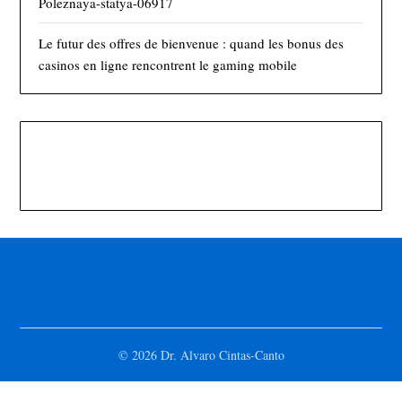
Poleznaya-statya-06917
Le futur des offres de bienvenue : quand les bonus des
casinos en ligne rencontrent le gaming mobile
© 2026 Dr. Alvaro Cintas-Canto