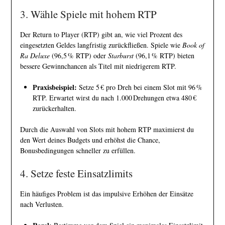
3. Wähle Spiele mit hohem RTP
Der Return to Player (RTP) gibt an, wie viel Prozent des
eingesetzten Geldes langfristig zurückfließen. Spiele wie
Book of
Ra Deluxe
(96,5 % RTP) oder
Starburst
(96,1 % RTP) bieten
bessere Gewinnchancen als Titel mit niedrigerem RTP.
Praxisbeispiel:
Setze 5 € pro Dreh bei einem Slot mit 96 %
RTP. Erwartet wirst du nach 1.000 Drehungen etwa 480 €
zurückerhalten.
Durch die Auswahl von Slots mit hohem RTP maximierst du
den Wert deines Budgets und erhöhst die Chance,
Bonusbedingungen schneller zu erfüllen.
4. Setze feste Einsatzlimits
Ein häufiges Problem ist das impulsive Erhöhen der Einsätze
nach Verlusten.